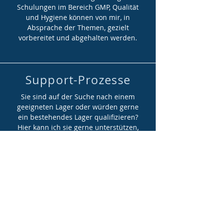
Schulungen im Bereich GMP, Qualität
und Hygiene können von mir, in
Absprache der Themen, gezielt
vorbereitet und abgehalten werden.
Support-Prozesse
Sie sind auf der Suche nach einem
geeigneten Lager oder würden gerne
ein bestehendes Lager qualifizieren?
Hier kann ich sie gerne unterstützen,
damit Sie einen Lagerplatz gemäß
Ihren Anforderungen finden.
Sie benötigen eine Validierung /
Qualifizierung eines Lagers (ERP-
System, Temperatur-Mapping,...)?
Dies erledige ich gerne für Sie. Ich
begleite Sie bei Bedarf gerne auch