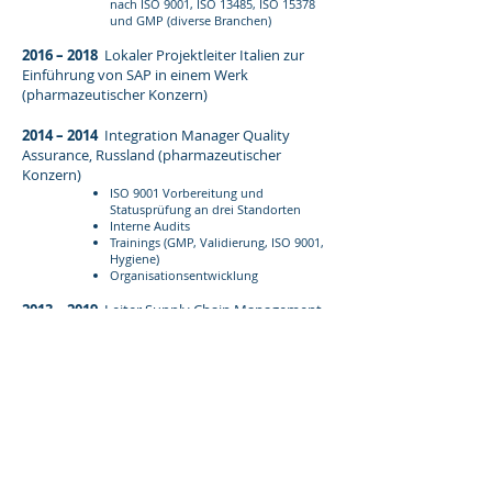
nach ISO 9001, ISO 13485, ISO 15378
und GMP (diverse Branchen)
2016 – 2018
Lokaler Projektleiter Italien zur
Einführung von SAP in einem Werk
(pharmazeutischer Konzern)
2014 – 2014
Integration Manager Quality
Assurance, Russland (pharmazeutischer
Konzern)
ISO 9001 Vorbereitung und
Statusprüfung an drei Standorten
I
nterne Audits
Trainings (GMP, Validierung, ISO 9001,
Hygiene)
Organisationsentwicklung
2013 – 2019
Leiter Supply Chain Management
(pharmazeutischer Konzern)
Personalverantwortung (34
Mitarbeiter)
Verantwortung für die Prozesse und
Kennzahlen in der Supply Chain
Kostenstellenverantwortung
Projektmanagement (national /
international)
Durchführung interner und globaler
externer Audits